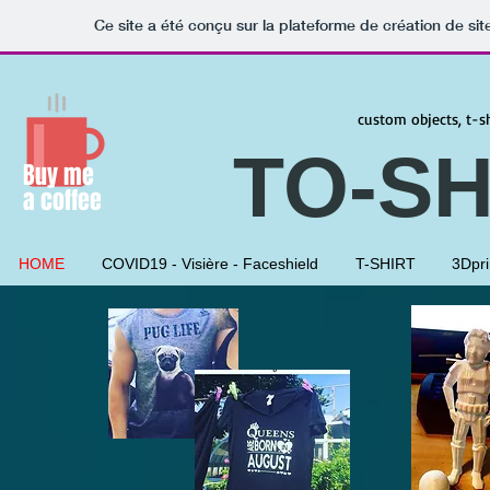
Ce site a été conçu sur la plateforme de création de sit
custom objects, t-sh
TO-SH
Buy me
a coffee
HOME
COVID19 - Visière - Faceshield
T-SHIRT
3Dpri